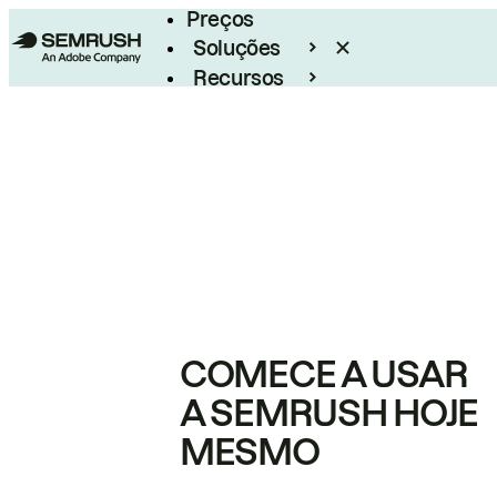
Preços
Soluções
Recursos
Empresarial
COMECE A USAR
A SEMRUSH HOJE
MESMO