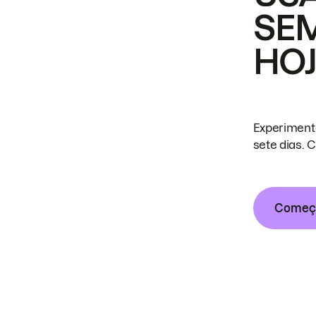
SE
HO
Experiment
sete dias. 
Começa