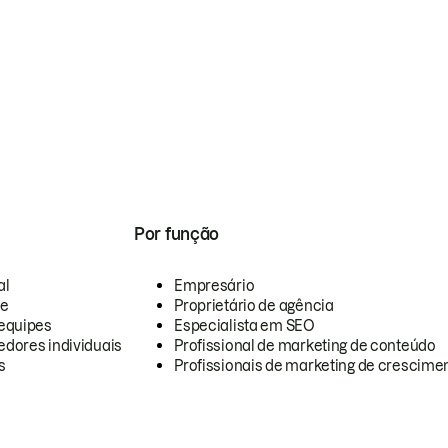
Por função
al
Empresário
te
Proprietário de agência
equipes
Especialista em SEO
dores individuais
Profissional de marketing de conteúdo
s
Profissionais de marketing de crescimen