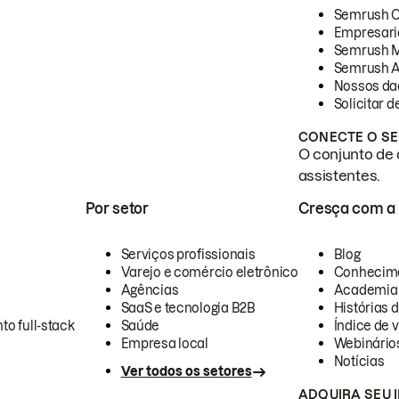
Semrush 
Empresari
Semrush 
Semrush A
Nossos da
Solicitar 
CONECTE O SE
O conjunto de 
assistentes.
Por setor
Cresça com a
Serviços profissionais
Blog
Varejo e comércio eletrônico
Conhecim
Agências
Academia
SaaS e tecnologia B2B
Histórias 
to full-stack
Saúde
Índice de v
Empresa local
Webinário
Notícias
Ver todos os setores
ADQUIRA SEU