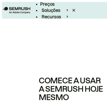
Preços
Soluções
Recursos
Empresarial
COMECE A USAR
A SEMRUSH HOJE
MESMO