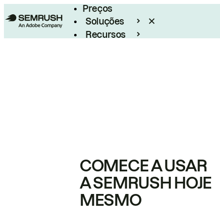
Preços
Soluções
Recursos
Empresarial
COMECE A USAR
A SEMRUSH HOJE
MESMO