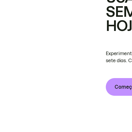
SE
HO
Experiment
sete dias. 
Começa