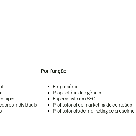
Por função
al
Empresário
te
Proprietário de agência
equipes
Especialista em SEO
dores individuais
Profissional de marketing de conteúdo
s
Profissionais de marketing de crescimen