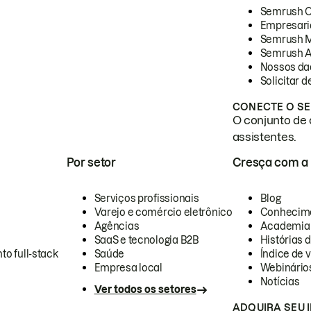
Semrush 
Empresari
Semrush 
Semrush A
Nossos da
Solicitar 
CONECTE O SE
O conjunto de 
assistentes.
Por setor
Cresça com a
Serviços profissionais
Blog
Varejo e comércio eletrônico
Conhecim
Agências
Academia
SaaS e tecnologia B2B
Histórias 
to full-stack
Saúde
Índice de v
Empresa local
Webinário
Notícias
Ver todos os setores
ADQUIRA SEU