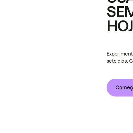
SE
HO
Experiment
sete dias. 
Começa