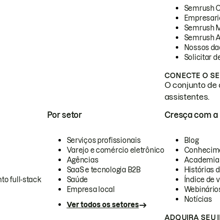
Semrush 
Empresari
Semrush 
Semrush A
Nossos da
Solicitar 
CONECTE O SE
O conjunto de 
assistentes.
Por setor
Cresça com a
Serviços profissionais
Blog
Varejo e comércio eletrônico
Conhecim
Agências
Academia
SaaS e tecnologia B2B
Histórias 
to full-stack
Saúde
Índice de v
Empresa local
Webinário
Notícias
Ver todos os setores
ADQUIRA SEU