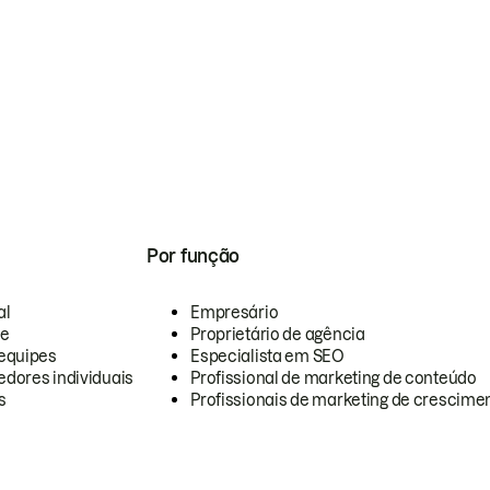
Por função
al
Empresário
te
Proprietário de agência
equipes
Especialista em SEO
dores individuais
Profissional de marketing de conteúdo
s
Profissionais de marketing de crescimen