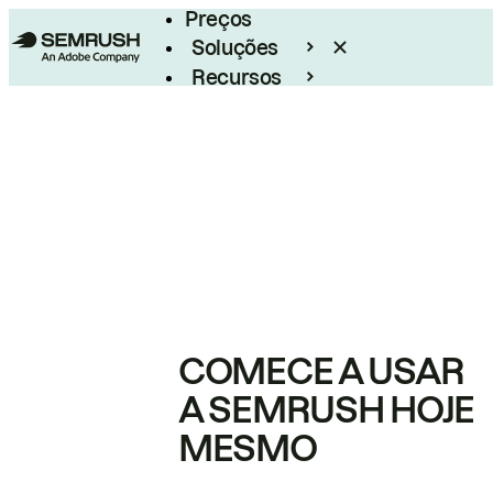
Preços
Soluções
Recursos
Empresarial
COMECE A USAR
A SEMRUSH HOJE
MESMO