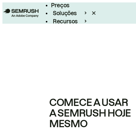
Preços
Soluções
Recursos
Empresarial
COMECE A USAR
A SEMRUSH HOJE
MESMO