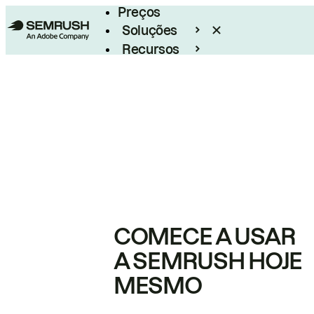
Preços
Soluções
Recursos
Empresarial
COMECE A USAR
A SEMRUSH HOJE
MESMO