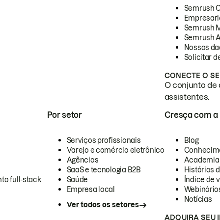
Semrush 
Empresari
Semrush 
Semrush A
Nossos da
Solicitar 
CONECTE O SE
O conjunto de 
assistentes.
Por setor
Cresça com a
Serviços profissionais
Blog
Varejo e comércio eletrônico
Conhecim
Agências
Academia
SaaS e tecnologia B2B
Histórias 
to full-stack
Saúde
Índice de v
Empresa local
Webinário
Notícias
Ver todos os setores
ADQUIRA SEU