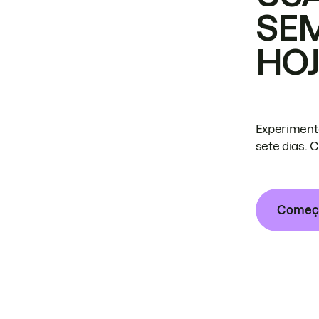
SE
HO
Experiment
sete dias. 
Começa