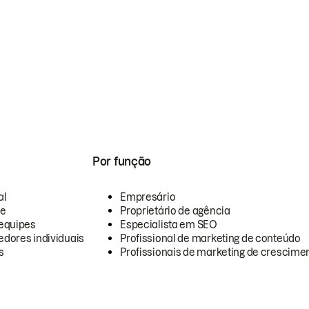
Por função
al
Empresário
te
Proprietário de agência
equipes
Especialista em SEO
dores individuais
Profissional de marketing de conteúdo
s
Profissionais de marketing de crescimen