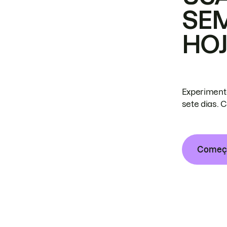
SE
HO
Experiment
sete dias. 
Começa