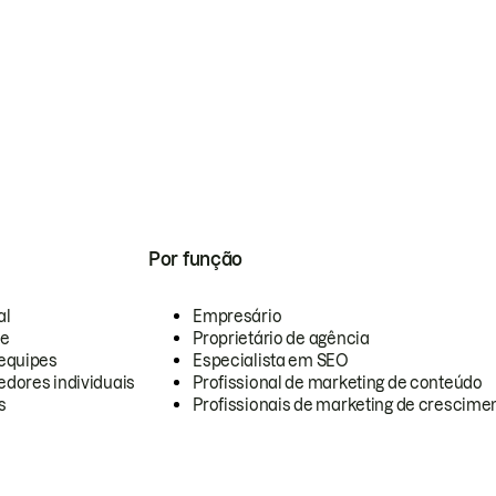
Por função
al
Empresário
te
Proprietário de agência
equipes
Especialista em SEO
dores individuais
Profissional de marketing de conteúdo
s
Profissionais de marketing de crescimen