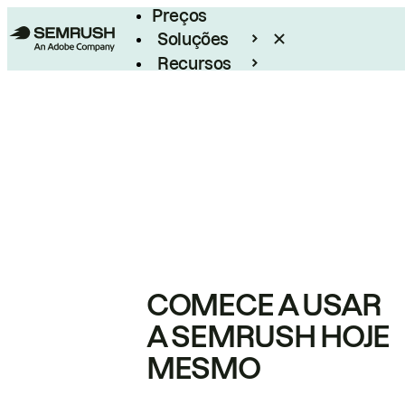
Preços
Soluções
Recursos
Empresarial
COMECE A USAR
A SEMRUSH HOJE
MESMO