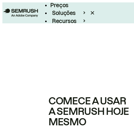
Preços
Soluções
Recursos
Empresarial
COMECE A USAR
A SEMRUSH HOJE
MESMO