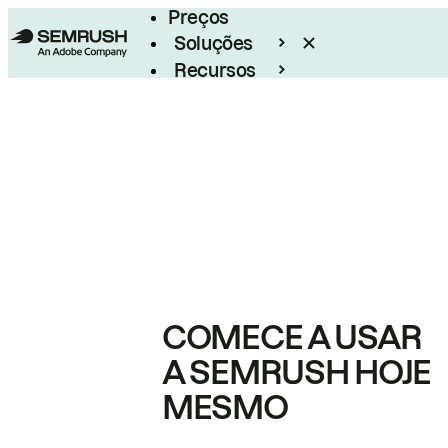
Preços
Soluções
Recursos
Empresarial
COMECE A USAR
A SEMRUSH HOJE
MESMO