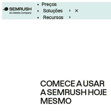
Preços
Soluções
Recursos
Empresarial
COMECE A USAR
A SEMRUSH HOJE
MESMO