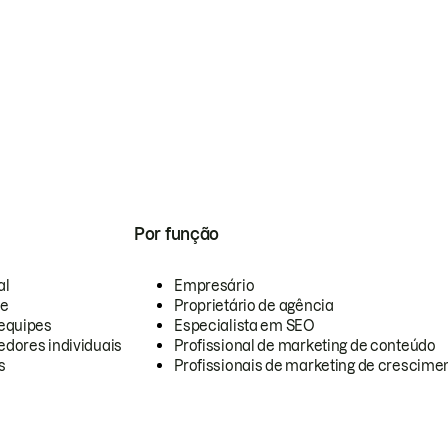
Por função
al
Empresário
te
Proprietário de agência
equipes
Especialista em SEO
dores individuais
Profissional de marketing de conteúdo
s
Profissionais de marketing de crescimen