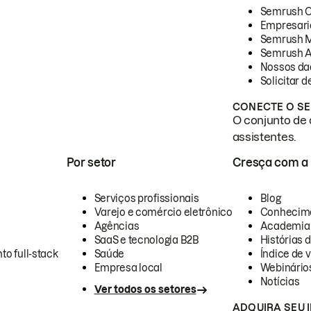
Semrush 
Empresari
Semrush 
Semrush A
Nossos da
Solicitar 
CONECTE O SE
O conjunto de 
assistentes.
Por setor
Cresça com a
Serviços profissionais
Blog
Varejo e comércio eletrônico
Conhecim
Agências
Academia
SaaS e tecnologia B2B
Histórias 
to full-stack
Saúde
Índice de v
Empresa local
Webinário
Notícias
Ver todos os setores
ADQUIRA SEU