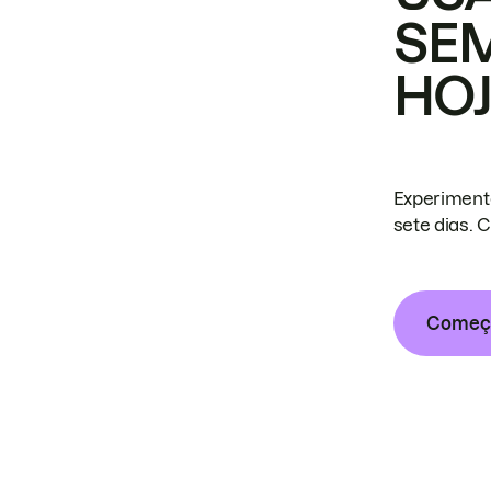
SE
HO
Experiment
sete dias. 
Começa