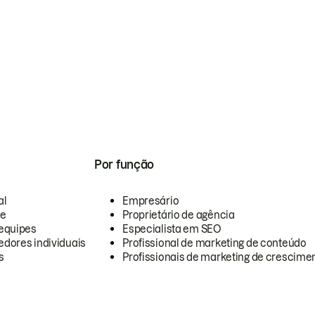
Por função
al
Empresário
te
Proprietário de agência
equipes
Especialista em SEO
dores individuais
Profissional de marketing de conteúdo
s
Profissionais de marketing de crescimen