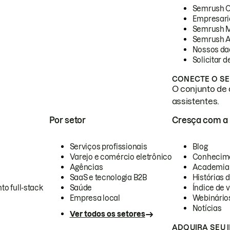
Semrush 
Empresari
Semrush 
Semrush A
Nossos da
Solicitar 
CONECTE O SE
O conjunto de 
assistentes.
Por setor
Cresça com a
Serviços profissionais
Blog
Varejo e comércio eletrônico
Conhecim
Agências
Academia
SaaS e tecnologia B2B
Histórias 
to full-stack
Saúde
Índice de v
Empresa local
Webinário
Notícias
Ver todos os setores
ADQUIRA SEU