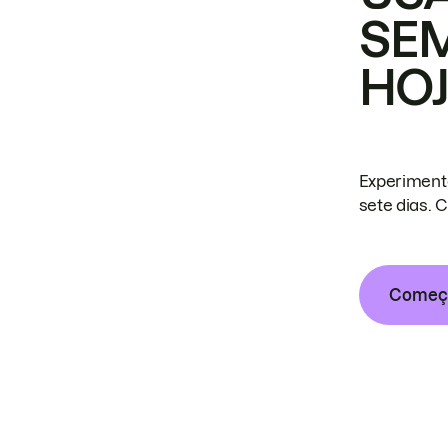
SE
HO
Experiment
sete dias. 
Começa