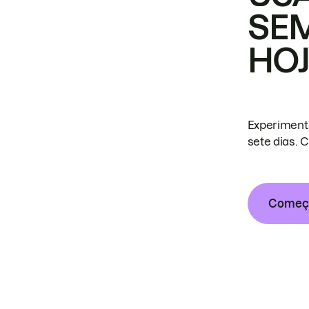
SE
HO
Experiment
sete dias. 
Começa