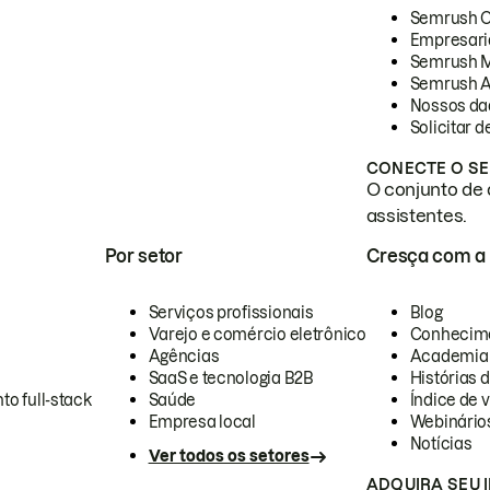
Semrush 
Empresari
Semrush 
Semrush A
Nossos da
Solicitar 
CONECTE O SE
O conjunto de 
assistentes.
Por setor
Cresça com a
Serviços profissionais
Blog
Varejo e comércio eletrônico
Conhecim
Agências
Academia
SaaS e tecnologia B2B
Histórias 
to full-stack
Saúde
Índice de v
Empresa local
Webinário
Notícias
Ver todos os setores
ADQUIRA SEU