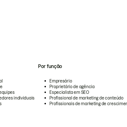
Por função
al
Empresário
te
Proprietário de agência
equipes
Especialista em SEO
dores individuais
Profissional de marketing de conteúdo
s
Profissionais de marketing de crescimen