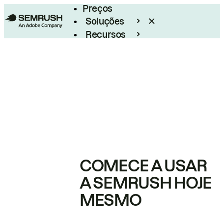
Preços
Soluções
Recursos
Empresarial
COMECE A USAR
A SEMRUSH HOJE
MESMO