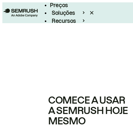
Preços
Soluções
Recursos
Empresarial
COMECE A USAR
A SEMRUSH HOJE
MESMO