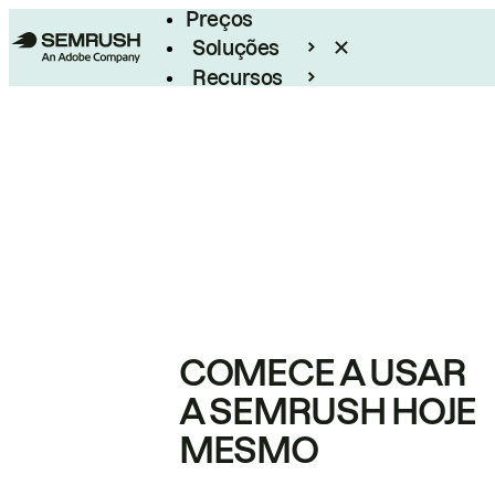
Preços
Soluções
Recursos
Empresarial
COMECE A USAR
A SEMRUSH HOJE
MESMO