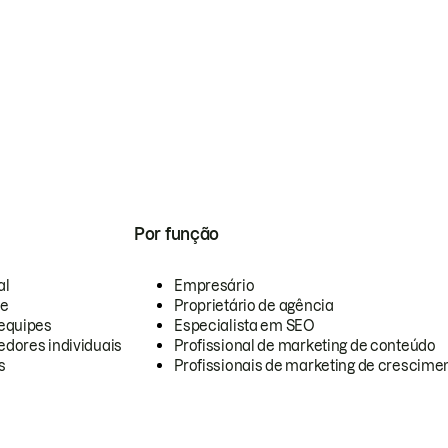
Por função
al
Empresário
te
Proprietário de agência
equipes
Especialista em SEO
dores individuais
Profissional de marketing de conteúdo
s
Profissionais de marketing de crescimen