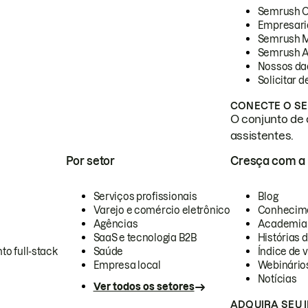
Semrush 
Empresari
Semrush 
Semrush A
Nossos da
Solicitar 
CONECTE O SE
O conjunto de 
assistentes.
Por setor
Cresça com a
Serviços profissionais
Blog
Varejo e comércio eletrônico
Conhecim
Agências
Academia
SaaS e tecnologia B2B
Histórias 
to full-stack
Saúde
Índice de v
Empresa local
Webinário
Notícias
Ver todos os setores
ADQUIRA SEU