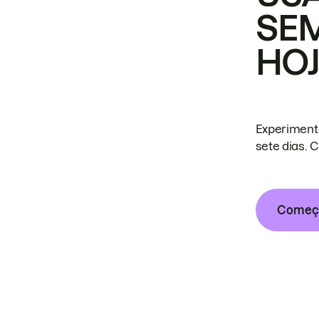
SE
HO
Experiment
sete dias. 
Começa