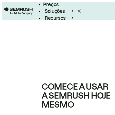
Preços
Soluções
Recursos
Empresarial
COMECE A USAR
A SEMRUSH HOJE
MESMO