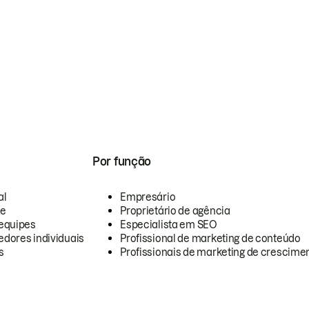
Por função
al
Empresário
te
Proprietário de agência
equipes
Especialista em SEO
dores individuais
Profissional de marketing de conteúdo
s
Profissionais de marketing de crescimen