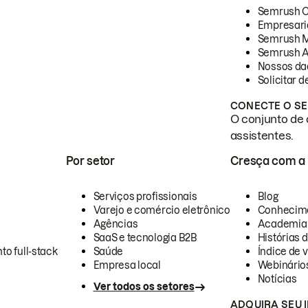
Semrush 
Empresari
Semrush 
Semrush A
Nossos da
Solicitar 
CONECTE O SE
O conjunto de 
assistentes.
Por setor
Cresça com a
Serviços profissionais
Blog
Varejo e comércio eletrônico
Conhecim
Agências
Academia
SaaS e tecnologia B2B
Histórias 
to full-stack
Saúde
Índice de v
Empresa local
Webinário
Notícias
Ver todos os setores
ADQUIRA SEU