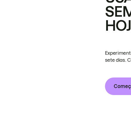
SE
HO
Experiment
sete dias. 
Começa