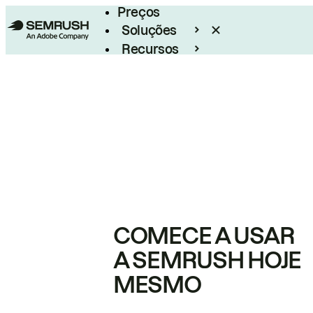
Preços
Soluções
Recursos
Empresarial
COMECE A USAR
A SEMRUSH HOJE
MESMO