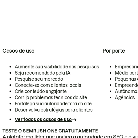
Casos de uso
Por porte
Aumente sua visibilidade nas pesquisas
Empresari
Seja recomendado pela IA
Médio por
Pesquise seu mercado
Pequenas 
Conecte-se com clientes locais
Empreende
Crie conteúdo engajante
Autônomo
Corrija problemas técnicos do site
Agências
Fortaleça sua autoridade fora do site
Desenvolva estratégias para clientes
Ver todos os casos de uso
TESTE O SEMRUSH ONE GRATUITAMENTE
A plataforma líder que unifica a autoridade em SEO e a vis