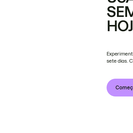
SE
HO
Experiment
sete dias. 
Começa