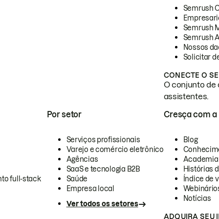
Semrush 
Empresari
Semrush 
Semrush A
Nossos da
Solicitar 
CONECTE O SE
O conjunto de 
assistentes.
Por setor
Cresça com a
Serviços profissionais
Blog
Varejo e comércio eletrônico
Conhecim
Agências
Academia
SaaS e tecnologia B2B
Histórias 
to full-stack
Saúde
Índice de v
Empresa local
Webinário
Notícias
Ver todos os setores
ADQUIRA SEU