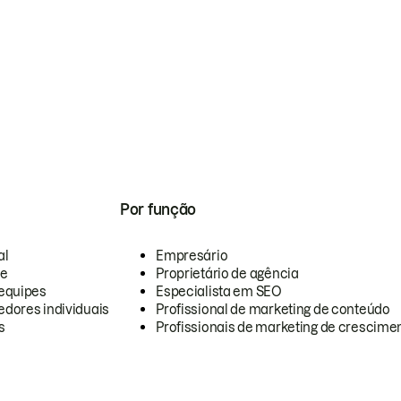
Por função
al
Empresário
te
Proprietário de agência
equipes
Especialista em SEO
dores individuais
Profissional de marketing de conteúdo
s
Profissionais de marketing de crescimen