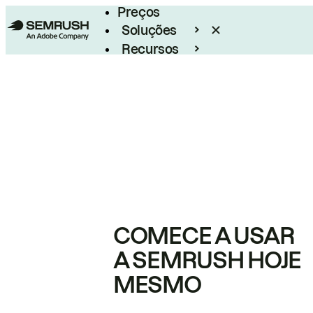
Preços
Soluções
Recursos
Empresarial
COMECE A USAR
A SEMRUSH HOJE
MESMO