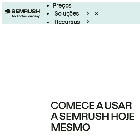
Preços
Soluções
Recursos
Empresarial
COMECE A USAR
A SEMRUSH HOJE
MESMO