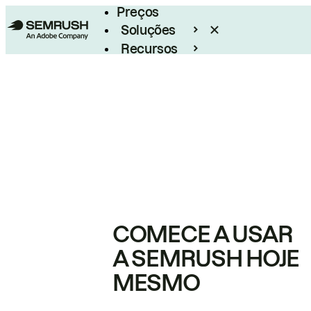
Preços
Soluções
Recursos
Empresarial
COMECE A USAR
A SEMRUSH HOJE
MESMO