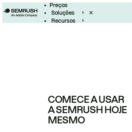
Preços
Soluções
Recursos
Empresarial
COMECE A USAR
A SEMRUSH HOJE
MESMO