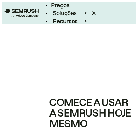
Preços
Soluções
Recursos
Empresarial
COMECE A USAR
A SEMRUSH HOJE
MESMO