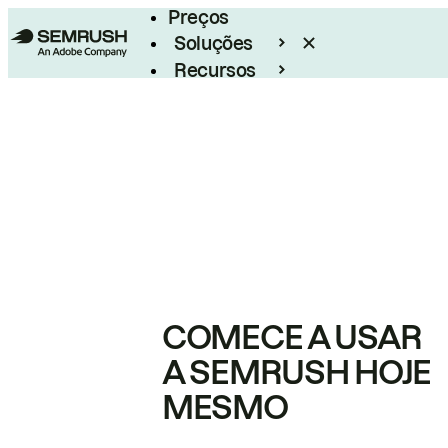
Preços
Soluções
Recursos
Empresarial
COMECE A USAR
A SEMRUSH HOJE
MESMO