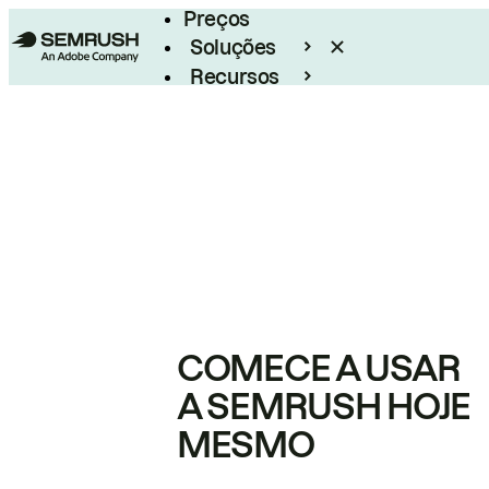
Preços
Soluções
Recursos
Empresarial
COMECE A USAR
A SEMRUSH HOJE
MESMO