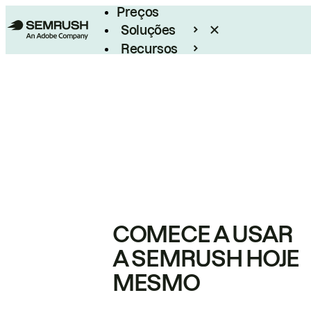
Preços
Soluções
Recursos
Empresarial
COMECE A USAR
A SEMRUSH HOJE
MESMO