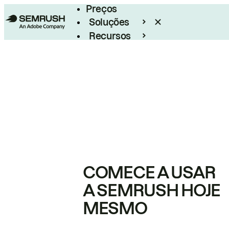
Preços
Soluções
Recursos
Empresarial
COMECE A USAR
A SEMRUSH HOJE
MESMO