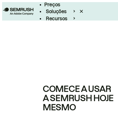
Preços
Soluções
Recursos
Empresarial
COMECE A USAR
A SEMRUSH HOJE
MESMO