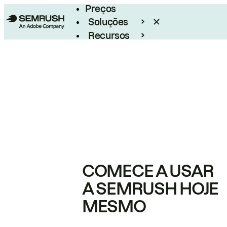
Preços
Soluções
Recursos
Empresarial
COMECE A USAR
A SEMRUSH HOJE
MESMO