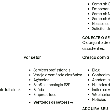
Semrush 
Empresari
Semrush 
Semrush A
Nossos da
Solicitar 
CONECTE O SE
O conjunto de 
assistentes.
Por setor
Cresça com a
Serviços profissionais
Blog
Varejo e comércio eletrônico
Conhecim
Agências
Academia
SaaS e tecnologia B2B
Histórias 
to full-stack
Saúde
Índice de v
Empresa local
Webinário
Notícias
Ver todos os setores
ADQUIRA SEU