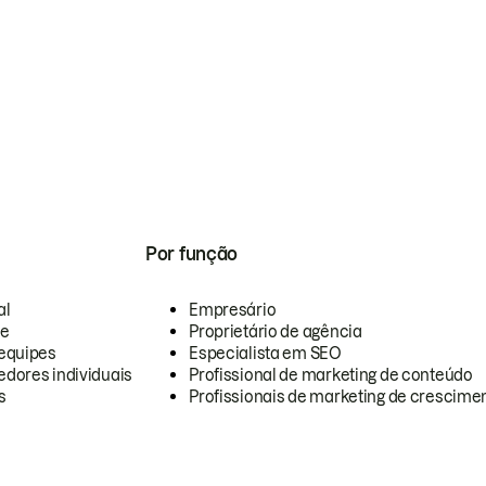
Por função
al
Empresário
te
Proprietário de agência
equipes
Especialista em SEO
dores individuais
Profissional de marketing de conteúdo
s
Profissionais de marketing de crescimen