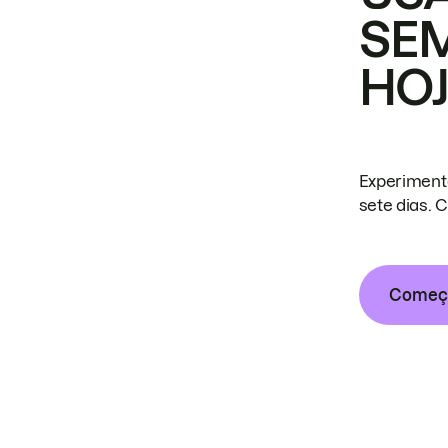
SE
HO
Experiment
sete dias. 
Começa