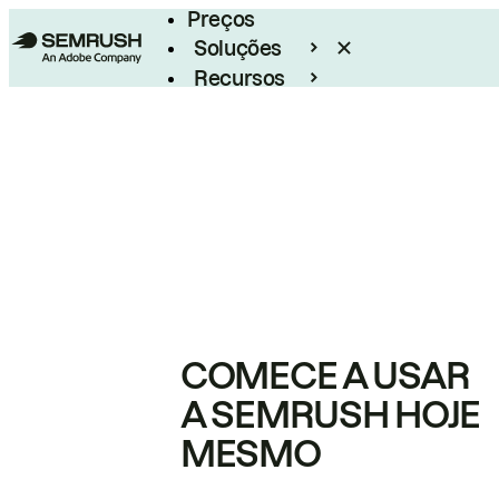
Preços
Soluções
Recursos
Empresarial
COMECE A USAR
A SEMRUSH HOJE
MESMO