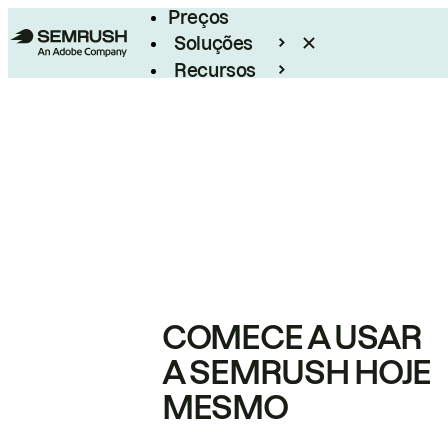
Preços
Soluções
Recursos
Empresarial
COMECE A USAR
A SEMRUSH HOJE
MESMO