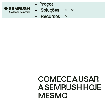
Preços
Soluções
Recursos
Empresarial
COMECE A USAR
A SEMRUSH HOJE
MESMO