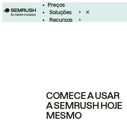
Preços
Soluções
Recursos
Empresarial
COMECE A USAR
A SEMRUSH HOJE
MESMO