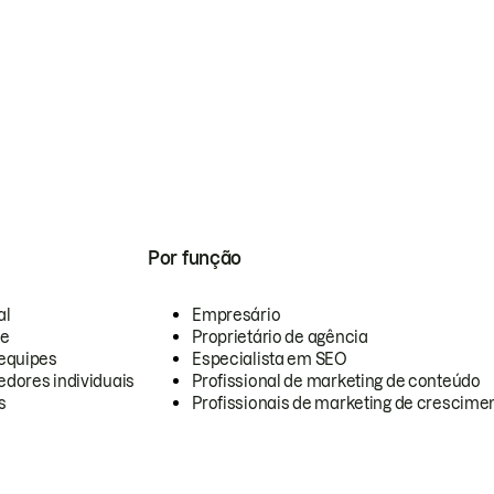
Por função
al
Empresário
te
Proprietário de agência
equipes
Especialista em SEO
dores individuais
Profissional de marketing de conteúdo
s
Profissionais de marketing de crescimen