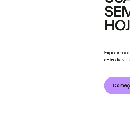
SE
HO
Experiment
sete dias. 
Começa