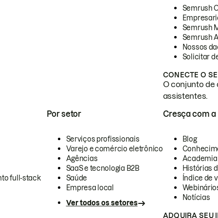
Semrush 
Empresari
Semrush 
Semrush A
Nossos da
Solicitar 
CONECTE O SE
O conjunto de 
assistentes.
Por setor
Cresça com a
Serviços profissionais
Blog
Varejo e comércio eletrônico
Conhecim
Agências
Academia
SaaS e tecnologia B2B
Histórias 
to full-stack
Saúde
Índice de v
Empresa local
Webinário
Notícias
Ver todos os setores
ADQUIRA SEU