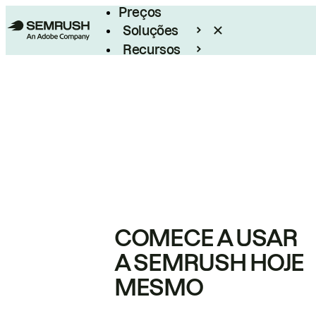
Preços
Soluções
Recursos
Empresarial
COMECE A USAR
A SEMRUSH HOJE
MESMO