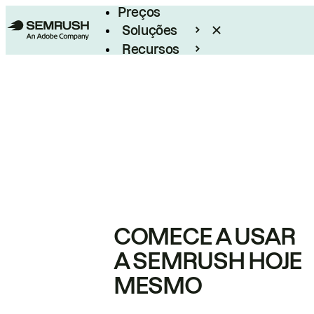
Preços
Soluções
Recursos
Empresarial
COMECE A USAR
A SEMRUSH HOJE
MESMO