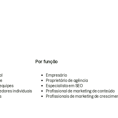
Por função
al
Empresário
te
Proprietário de agência
equipes
Especialista em SEO
dores individuais
Profissional de marketing de conteúdo
s
Profissionais de marketing de crescimen