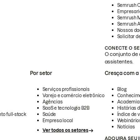
Semrush 
Empresari
Semrush 
Semrush A
Nossos da
Solicitar 
CONECTE O SE
O conjunto de 
assistentes.
Por setor
Cresça com a
Serviços profissionais
Blog
Varejo e comércio eletrônico
Conhecim
Agências
Academia
SaaS e tecnologia B2B
Histórias 
to full-stack
Saúde
Índice de v
Empresa local
Webinário
Notícias
Ver todos os setores
ADQUIRA SEU