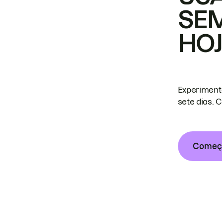
SE
HO
Experiment
sete dias. 
Começa