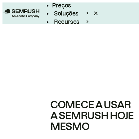
Preços
Soluções
Recursos
Empresarial
COMECE A USAR
A SEMRUSH HOJE
MESMO