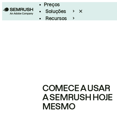
Preços
Soluções
Recursos
Empresarial
COMECE A USAR
A SEMRUSH HOJE
MESMO