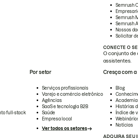
Semrush 
Empresari
Semrush 
Semrush A
Nossos da
Solicitar 
CONECTE O SE
O conjunto de 
assistentes.
Por setor
Cresça com a
Serviços profissionais
Blog
Varejo e comércio eletrônico
Conhecim
Agências
Academia
SaaS e tecnologia B2B
Histórias 
to full-stack
Saúde
Índice de v
Empresa local
Webinário
Notícias
Ver todos os setores
ADQUIRA SEU