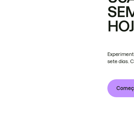
SE
HO
Experiment
sete dias. 
Começa