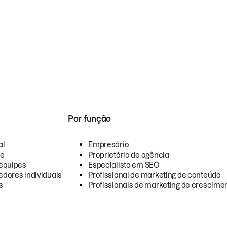
Por função
al
Empresário
te
Proprietário de agência
equipes
Especialista em SEO
dores individuais
Profissional de marketing de conteúdo
s
Profissionais de marketing de crescimen